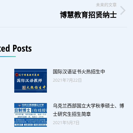
未来的文章
博慧教育招贤纳士
未
来
的
文
ted Posts
章：
国际汉语证书火热招生中
2021年7月22日
乌克兰西部国立大学秋季硕士、博
士研究生招生简章
2021年5月7日