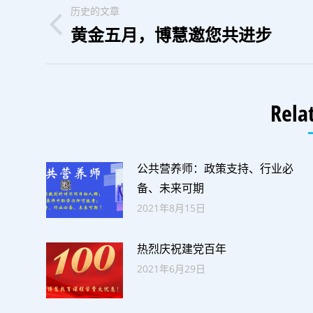
文
历史的文章
章
黄金五月，博慧邀您共进步
历
史
导
的
文
Rela
航
章：
公共营养师：政策支持、行业必
备、未来可期
2021年8月15日
热烈庆祝建党百年
2021年6月29日