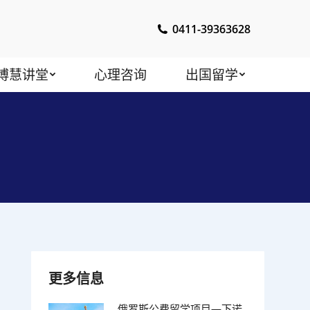
0411-39363628
博慧讲堂
心理咨询
出国留学
更多信息
俄罗斯公费留学项目—下诺