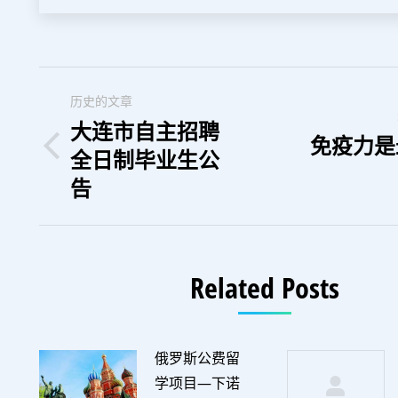
文
历史的文章
章
大连市自主招聘
免疫力是
全日制毕业生公
历
未
导
史
告
来
的
的
航
文
文
章：
章：
Related Posts
俄罗斯公费留
学项目—下诺